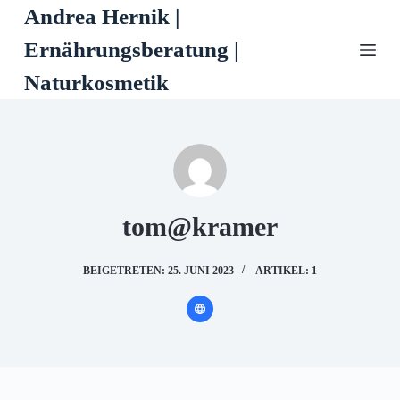
Andrea Hernik |
Z
u
Ernährungsberatung |
m
Naturkosmetik
I
n
h
a
l
t
tom@kramer
s
p
BEIGETRETEN: 25. JUNI 2023
ARTIKEL: 1
r
i
n
g
e
n